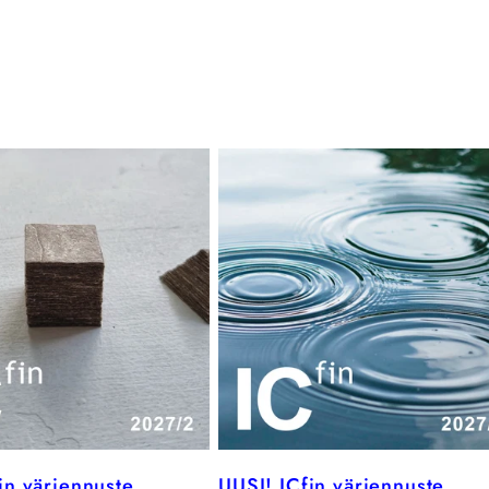
in väriennuste
UUSI! ICfin väriennuste