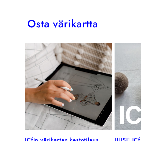
Osta värikartta
ICfin värikartan kestotilaus
UUSI! ICf