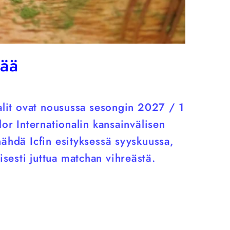
eää
aalit ovat nousussa sesongin 2027 / 1
lor Internationalin kansainvälisen
nähdä Icfin esityksessä syyskuussa,
esti juttua matchan vihreästä.