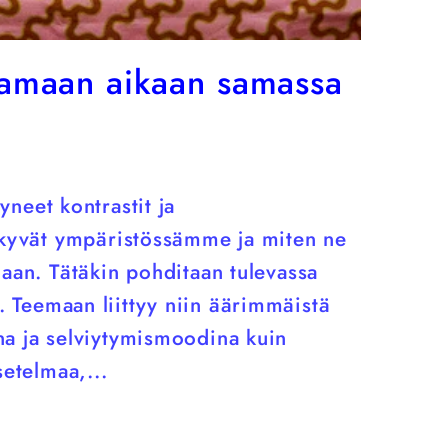
samaan aikaan samassa
neet kontrastit ja
äkyvät ympäristössämme ja miten ne
maan. Tätäkin pohditaan tulevassa
 Teemaan liittyy niin äärimmäistä
a ja selviytymismoodina kuin
setelmaa,...