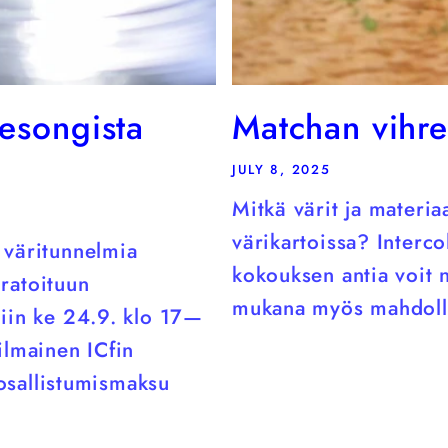
esongista
Matchan vihr
JULY 8, 2025
Mitkä värit ja materi
värikartoissa? Interco
 väritunnelmia
kokouksen antia voit 
uratoituun
mukana myös mahdollis
iin ke 24.9. klo 17—
ilmainen ICfin
 osallistumismaksu