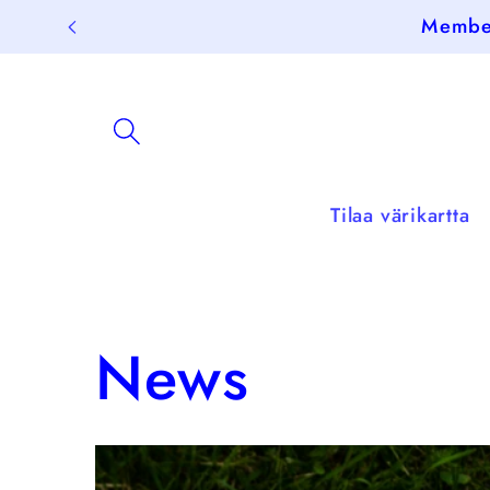
Skip to
Member
content
Tilaa värikartta
News