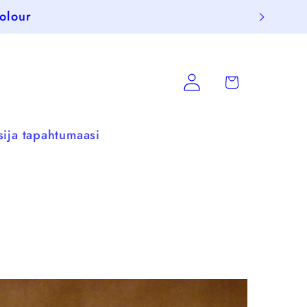
olour
Log
Cart
in
sija tapahtumaasi