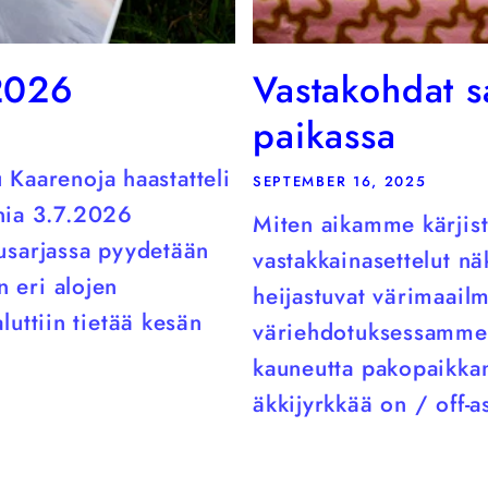
2026
Vastakohdat 
paikassa
Kaarenoja haastatteli
SEPTEMBER 16, 2025
nia 3.7.2026
Miten aikamme kärjisty
ttusarjassa pyydetään
vastakkainasettelut n
n eri alojen
heijastuvat värimaail
aluttiin tietää kesän
väriehdotuksessamme.
kauneutta pakopaikkan
äkkijyrkkää on / off-a