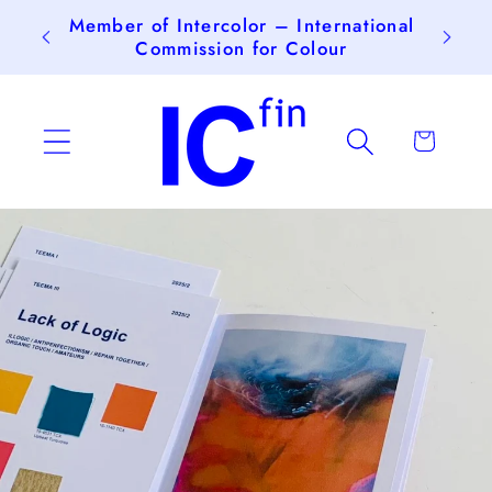
Skip to
Member of Intercolor – International
Ilmaine
content
Commission for Colour
Cart